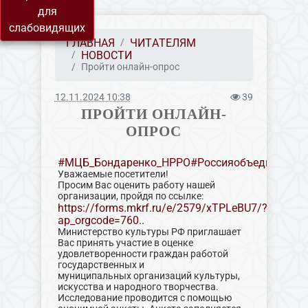
для
слабовидящих
ГЛАВНАЯ
ЧИТАТЕЛЯМ
НОВОСТИ
Пройти онлайн-опрос
12.11.2024 10:38
39
ПРОЙТИ ОНЛАЙН-
ОПРОС
#МЦБ_Бондаренко_НРРО
#Россияобъединяет
#Н
Уважаемые посетители!
Просим Вас оценить работу нашей
организации, пройдя по ссылке:
https://forms.mkrf.ru/e/2579/xTPLeBU7/?
ap_orgcode=760..
Министерство культуры РФ приглашает
Вас принять участие в оценке
удовлетворенности граждан работой
государственных и
муниципальных организаций культуры,
искусства и народного творчества.
Исследование проводится с помощью