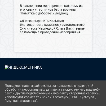
В заключении мероприятия каждому из
его юных участников была вручена
"Памятка о доброте" и леденец.
Хочется выразить большую
благодарность классному руководителю
2-го класса Чернецкой Ольге Васильевне
за помощь в проведении мероприятия.
2026 Г. NATAL.BIBNEKLIN.RU
Пользуясь нашим сайтом, вы соглашаетесь с политикой
ВХОД
обработки персональных данных а также с тем что наш веб-
КАРТА САЙТА
сайт и другие подключенные к веб-сайту сторонние сервисы
ПОЛИТИКА ОБРАБОТКИ ПЕРСОНАЛЬНЫХ
используют cookies такие как "Госуслуги", "PRO.Культура",
ДАННЫХ
"Спутник аналитика".