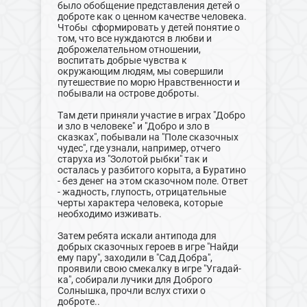
было обобщение представления детей о
доброте как о ценном качестве человека.
Чтобы сформировать у детей понятие о
том, что все нуждаются в любви и
доброжелательном отношении,
воспитать добрые чувства к
окружающим людям, мы совершили
путешествие по морю Нравственности и
побывали на острове доброты.
Там дети приняли участие в играх "Добро
и зло в человеке" и "Добро и зло в
сказках", побывали на "Поле сказочных
чудес", где узнали, например, отчего
старуха из "Золотой рыбки" так и
осталась у разбитого корыта, а Буратино
- без денег на этом сказочном поле. Ответ
- жадность, глупость, отрицательные
черты характера человека, которые
необходимо изживать.
Затем ребята искали антипода для
добрых сказочных героев в игре "Найди
ему пару", заходили в "Сад Добра",
проявили свою смекалку в игре "Угадай-
ка", собирали лучики для Доброго
Солнышка, прочли вслух стихи о
доброте..