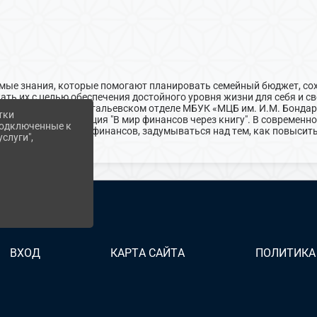
мые знания, которые помогают планировать семейный бюджет, сох
ть их с целью обеспечения достойного уровня жизни для себя и св
сё о финансах» в Натальевском отделе МБУК «МЦБ им. И.М. Бонда
тки
ентальная экспозиция "В мир финансов через книгу". В современ
 подключенные к
тентным в области финансов, задумываться над тем, как повысит
слуги",
ВХОД
КАРТА САЙТА
ПОЛИТИКА