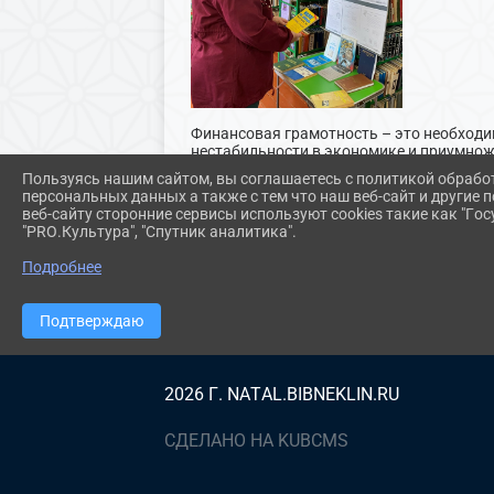
Финансовая грамотность – это необходи
нестабильности в экономике и приумножа
Единого дня финансовой грамотности «В
Пользуясь нашим сайтом, вы соглашаетесь с политикой обрабо
пользователей была представлена докум
персональных данных а также с тем что наш веб-сайт и другие
должен обладать знаниями и быть компе
веб-сайту сторонние сервисы используют cookies такие как "Госу
"PRO.Культура", "Спутник аналитика".
Подробнее
Подтверждаю
2026 Г. NATAL.BIBNEKLIN.RU
СДЕЛАНО НА KUBCMS